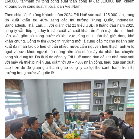
160.000 tấn/năm thì tổng công suất toàn công ty đạt 310.000 tấn, chiếm
khoảng 50% công suất frit của toàn Việt Nam.
Theo chia sẻ của ông Khánh, năm 2024 Frit Huế sản xuất 125.000 tấn, trong
đó xuất khẩu tới 40% sang các thị trường Trung Quốc, Indonesia,
Bangladesh, Thái Lan, … với giá trị đạt 21 triệu USD. 6 tháng đầu năm 2025
công ty vẫn tiếp tục duy trì sản xuất và xuất khẩu ổn định mặc dù tình hình
sản xuất gốm sứ trong nước và khu vực cũng như toàn thế giới đang khó
khăn chung. Công ty tìm được thị trường mới là cung cấp frit cho ngành sản
xuất đá nhân tạo do tiêu chuẩn nhiều nước cấm nguyên liệu thạch anh vì lo
ngại về sức khỏe người tiêu dùng nên các nhà máy đá nhân tạo chuyển
sang sử dụng frit. Đó là lý do công ty Frit Huế mạnh dạn đầu tư nhà máy mới
với máy và thiết bị hiện đại, giảm tới 30 – 40% nhân công, hiệu quả sản xuất
cao hơn do đó giảm giá thành giúp công ty có lợi thế cạnh tranh trên thị
trường trong nước và quốc tế.