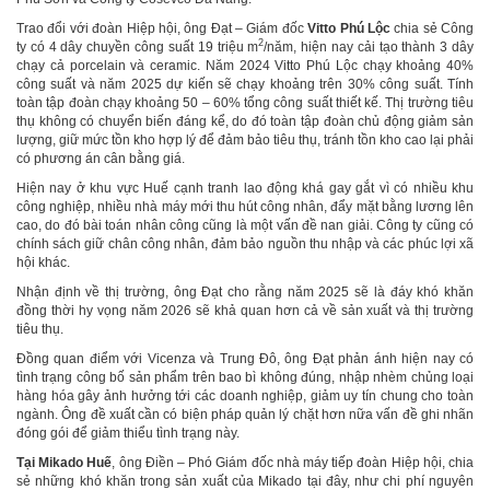
Trao đổi với đoàn Hiệp hội, ông Đạt – Giám đốc
Vitto Phú Lộc
chia sẻ Công
2
ty có 4 dây chuyền công suất 19 triệu m
/năm, hiện nay cải tạo thành 3 dây
chạy cả porcelain và ceramic. Năm 2024 Vitto Phú Lộc chạy khoảng 40%
công suất và năm 2025 dự kiến sẽ chạy khoảng trên 30% công suất. Tính
toàn tập đoàn chạy khoảng 50 – 60% tổng công suất thiết kế. Thị trường tiêu
thụ không có chuyển biến đáng kể, do đó toàn tập đoàn chủ động giảm sản
lượng, giữ mức tồn kho hợp lý để đảm bảo tiêu thụ, tránh tồn kho cao lại phải
có phương án cân bằng giá.
Hiện nay ở khu vực Huế cạnh tranh lao động khá gay gắt vì có nhiều khu
công nghiệp, nhiều nhà máy mới thu hút công nhân, đẩy mặt bằng lương lên
cao, do đó bài toán nhân công cũng là một vấn đề nan giải. Công ty cũng có
chính sách giữ chân công nhân, đảm bảo nguồn thu nhập và các phúc lợi xã
hội khác.
Nhận định về thị trường, ông Đạt cho rằng năm 2025 sẽ là đáy khó khăn
đồng thời hy vọng năm 2026 sẽ khả quan hơn cả về sản xuất và thị trường
tiêu thụ.
Đồng quan điểm với Vicenza và Trung Đô, ông Đạt phản ánh hiện nay có
tình trạng công bố sản phẩm trên bao bì không đúng, nhập nhèm chủng loại
hàng hóa gây ảnh hưởng tới các doanh nghiệp, giảm uy tín chung cho toàn
ngành. Ông đề xuất cần có biện pháp quản lý chặt hơn nữa vấn đề ghi nhãn
đóng gói để giảm thiểu tình trạng này.
Tại Mikado Huế
, ông Điền – Phó Giám đốc nhà máy tiếp đoàn Hiệp hội, chia
sẻ những khó khăn trong sản xuất của Mikado tại đây, như chi phí nguyên