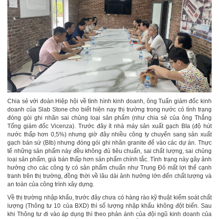
Chia sẻ với đoàn Hiệp hội về tình hình kinh doanh, ông Tuấn giám đốc kinh
doanh của Slab Stone cho biết hiện nay thị trường trong nước có tình trạng
đóng gói ghi nhãn sai chủng loại sản phẩm (như chia sẻ của ông Thắng
Tổng giám đốc Vicenza). Trước đây ít nhà máy sản xuất gạch BIa (độ hút
nước thấp hơn 0,5%) nhưng giờ đây nhiều công ty chuyển sang sản xuất
gạch bán sứ (BIb) nhưng đóng gói ghi nhãn granite để vào các dự án. Thực
tế những sản phẩm này đều không đủ tiêu chuẩn, sai chất lượng, sai chủng
loại sản phẩm, giá bán thấp hơn sản phẩm chính tắc. Tình trạng này gây ảnh
hưởng cho các công ty có sản phẩm chuẩn như Trung Đô mất lợi thế cạnh
tranh trên thị trường, đồng thời về lâu dài ảnh hưởng lớn đến chất lượng và
an toàn của công trình xây dựng.
Về thị trường nhập khẩu, trước đây chưa có hàng rào kỹ thuật kiểm soát chất
lượng (Thông tư 10 của BXD) thì số lượng nhập khẩu không đột biến. Sau
khi Thông tư đi vào áp dụng thì theo phản ánh của đội ngũ kinh doanh của