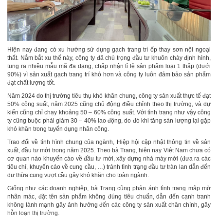
Hiện nay đang có xu hướng sử dụng gạch trang trí ốp thay sơn nội ngoại
thất. Nắm bắt xu thế này, công ty đã chú trọng đầu tư khuôn chày định hình,
tung ra nhiều mẫu mã đa dạng, chấp nhận tỉ lệ sản phẩm loại 1 thấp (dưới
90%) vì sản xuất gạch trang trí khó hơn và công ty luôn đảm bảo sản phẩm
đạt chất lượng tốt.
Năm 2024 do thị trường tiêu thụ khó khăn chung, công ty sản xuất thực tế đạt
50% công suất, năm 2025 cũng chủ động điều chỉnh theo thị trường, và dự
kiến cũng chỉ chạy khoảng 50 – 60% công suất. Với tình trạng như vậy công
ty cũng buộc phải giảm 30 – 40% lao động, do đó khi tăng sản lượng lại gặp
khó khăn trong tuyển dụng nhân công.
Trao đổi về tình hình chung của ngành, Hiệp hội cập nhật thông tin về sản
xuất, đầu tư mới trong năm 2025. Theo bà Trang, hiện nay Việt Nam chưa có
cơ quan nào khuyến cáo về đầu tư mới, xây dựng nhà máy mới (đưa ra các
tiêu chí, khuyến cáo về cung cầu, …) tránh tình trạng đầu tư tràn lan dẫn đến
dư thừa cung vượt cầu gây khó khăn cho toàn ngành.
Giống như các doanh nghiệp, bà Trang cũng phản ánh tình trạng mập mờ
nhãn mác, đặt tên sản phẩm không đúng tiêu chuẩn, dẫn đến cạnh tranh
không lành mạnh gây ảnh hưởng đến các công ty sản xuất chân chính, gây
hỗn loạn thị trường.