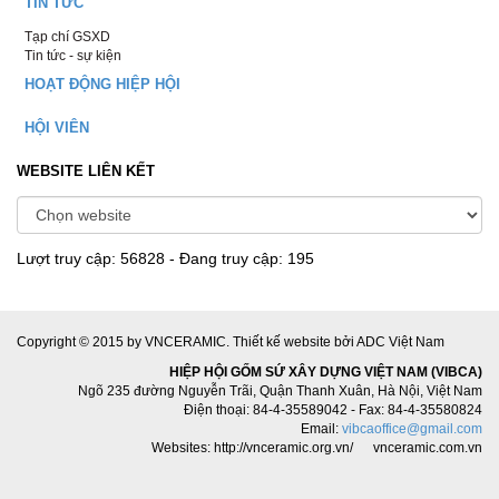
TIN TỨC
Tạp chí GSXD
Tin tức - sự kiện
HOẠT ĐỘNG HIỆP HỘI
HỘI VIÊN
WEBSITE LIÊN KẾT
Lượt truy cập: 56828 - Đang truy cập: 195
Copyright © 2015 by VNCERAMIC.
Thiết kế website
bởi ADC Việt Nam
HIỆP HỘI GỐM SỨ XÂY DỰNG VIỆT NAM (VIBCA)
Ngõ 235 đường Nguyễn Trãi, Quận Thanh Xuân, Hà Nội, Việt Nam
Điện thoại: 84-4-35589042 - Fax: 84-4-35580824
Email:
vibcaoffice@gmail.com
Websites: http://vnceramic.org.vn/ vnceramic.com.vn