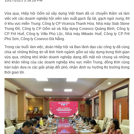
10/27/2025 3:58:28 PM
Vừa qua, Hiệp hội Gốm sứ xây dựng Việt Nam đã có chuyến thăm và làm
việc với các doanh nghiệp hội viên sản xuất gạch ốp lát, gạch ngói nung, frit
ở khu vực miền Trung: Công ty CP Vicenza Thanh Hóa, Nhà máy Slab Stone
Trung Đô, Công ty CP Gốm sứ và Xây dựng Cosevco Quảng Bình, Công ty
CP Frit Huế, Công ty Vitto Phú Lộc, Nhà máy Mikado Huế, Công ty CP Frit
Phú Sơn, Công ty Cosevco Đà Nẵng.
Trong các buổi làm việc, đoàn Hiệp hội và Ban lãnh đạo các công ty đã cùng
chia sẻ những thông tin về tình hình ngành gốm sứ xây dựng trong thời gian
vừa qua, những khó khăn doanh nghiệp đang đối mặt nói chung và những
khó khăn riêng của các doanh nghiệp khu vực miền Trung, đồng thời cùng
bàn luận đưa ra các giải pháp đối phó, nhận định xu hướng thị trường trong
thời gian tới.