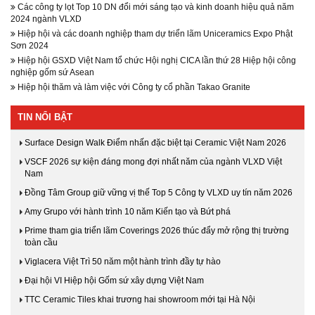
Các công ty lọt Top 10 DN đổi mới sáng tạo và kinh doanh hiệu quả năm
2024 ngành VLXD
Hiệp hội và các doanh nghiệp tham dự triển lãm Uniceramics Expo Phật
Sơn 2024
Hiệp hội GSXD Việt Nam tổ chức Hội nghị CICA lần thứ 28 Hiệp hội công
nghiệp gốm sứ Asean
Hiệp hội thăm và làm việc với Công ty cổ phần Takao Granite
TIN NỔI BẬT
Surface Design Walk Điểm nhấn đặc biệt tại Ceramic Việt Nam 2026
VSCF 2026 sự kiện đáng mong đợi nhất năm của ngành VLXD Việt
Nam
Đồng Tâm Group giữ vững vị thế Top 5 Công ty VLXD uy tín năm 2026
Amy Grupo với hành trình 10 năm Kiến tạo và Bứt phá
Prime tham gia triển lãm Coverings 2026 thúc đẩy mở rộng thị trường
toàn cầu
Viglacera Việt Trì 50 năm một hành trình đầy tự hào
Đại hội VI Hiệp hội Gốm sứ xây dựng Việt Nam
TTC Ceramic Tiles khai trương hai showroom mới tại Hà Nội