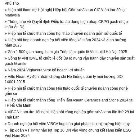
Phú Thọ
Hiệp hội tham dự Hội nghị Hiệp hội Gốm sứ Asean CICA lần thứ 30 tại
Malaysia
Thông báo về Quyết định Điều tra áp dụng biện pháp CBPG gạch nhập
khẩu Ấn Độ
Hiệp hội tổ chức thành công hội thảo chuyên ngành gốm sứ quốc tế
Hiệp hội họp doanh nghiệp hội viên tổng kết năm 2024 và định hướng
năm 2025
Gần 1.500 gian hàng tham gia Triển lãm quốc tế Vietbuild Hà Nội 2025
Công ty VNHOME tổ chức lễ đốt lửa lò nung vận hành dây chuyền sản xuất
gạch Granite
Năm 2024 Viglacera vượt kế hoạch lợi nhuận
Vitto Hoàn Mỹ đón nhận chứng chỉ Hệ thống quản lý môi trường ISO
14001:2015
Hiệp hội tổ chức thành công Hội thảo quốc tế chuyên ngành công nghệ
gốm sứ
Hiệp hội tổ chức thành công Triển lãm Asean Ceramics and Stone 2024 tại
TP Hồ Chí Minh
VIBCA tham dự Hội nghị Hiệp hội công nghiệp gốm sứ Asean lần thứ 29 tại
Thái Lan
Doanh nghiệp hội viên VIBCA họp bàn giải pháp cho thị trường hiện nay
Tập đoàn VTHM tự hào lọt Top 10 DN vào vòng chung kết sáng kiến ESG
Việt Nam 2024