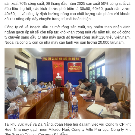
sản xuất 70% công suất, 06 tháng đầu năm 2025 sản xuất 50% công suất và
đều tiêu thụ hết, các kích thước phổ biến là 30x60, 60x60, gạch sân vườn
40x60, … và công ty định hướng nâng cao chất lượng sản phẩm với khoản
đầu tư nâng cấp dây chuyền trang trí, mài hoàn thiện.
Công ty có kế hoạch đầu tư mở rộng sản xuất, tuy nhiên theo nhận định
ngành gạch ốp lát sẽ còn tiếp tục khó khăn trong một vài năm tới, do đó công
ty chuyển sang đầu tư nhà máy gạch đỏ tuynel công suất 120 triệu viên/năm.
Ngoài ra công ty còn có nhà máy cao lanh với sản lượng 20.000 tấn/năm.
Tại khu vực Huế và Đà Nẵng, đoàn Hiệp hội đã làm việc với Công ty CP Frit
Huế, Nhà máy gạch men Mikado Huế, Công ty Vitto Phú Lộc, Công ty Frit
Phú Sơn và Công ty Cosevco Đà Nẵng.