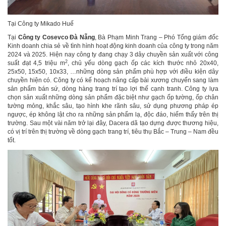
Tại Công ty Mikado H
uế
Tại
Công ty Cosevco Đà Nẵng
, Bà Phạm Minh Trang – Phó Tổng giám đốc
Kinh doanh chia sẻ về tình hình hoạt động kinh doanh của công ty trong năm
2024 và 2025. Hiện nay công ty đang chạy 3 dây chuyền sản xuất với công
2
suất đạt 4,5 triệu m
, chủ yếu dòng gạch ốp các kích thước nhỏ 20x40,
25x50, 15x50, 10x33, …những dòng sản phẩm phù hợp với điều kiện dây
chuyền hiện có. Công ty có kế hoạch nâng cấp bài xương chuyển sang làm
sản phẩm bán sứ, dòng hàng trang trí tạo lợi thế cạnh tranh. Công ty lựa
chọn sản xuất những dòng sản phẩm đặc biệt như gạch ốp tường, ốp chân
tường mỏng, khắc sâu, tạo hình khe rãnh sâu, sử dụng phương pháp ép
ngược, ép không lật cho ra những sản phẩm lạ, độc đáo, hiếm thấy trên thị
trường. Sau một vài năm trở lại đây, Dacera dã tạo dựng được thương hiệu,
có vị trí trên thị trường về dòng gạch trang trí, tiêu thụ Bắc – Trung – Nam đều
tốt.