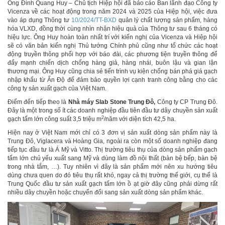
Ông Đinh Quang Huy – Chủ tịch Hiệp hội đã báo cáo Ban lãnh đạo Công ty
Vicenza về các hoạt động trong năm 2024 và 2025 của Hiệp hội, việc đưa
vào áp dụng Thông tư
10/2024/TT-BXD
quản lý chất lượng sản phẩm, hàng
hóa VLXD, đồng thời cùng nhìn nhận hiệu quả của Thông tư sau 6 tháng có
hiệu lực. Ông Huy hoàn toàn nhất trí với kiến nghị của Vicenza và Hiệp hội
sẽ có văn bản kiến nghị Thủ tướng Chính phủ cũng như tổ chức các hoạt
động truyền thông phối hợp với báo đài, các phương tiện truyền thông để
đẩy mạnh chiến dịch chống hàng giả, hàng nhái, buôn lậu và gian lận
thương mại. Ông Huy cũng chia sẻ tiến trình vụ kiện chống bán phá giá gạch
nhập khẩu từ Ấn Độ để đảm bảo quyền lợi cạnh tranh công bằng cho các
công ty sản xuất gạch của Việt Nam.
Điểm đến tiếp theo là
Nhà máy Slab Stone Trung Đô,
Công ty CP Trung Đô.
Đây là một trong số ít các doanh nghiệp đầu tiên đầu tư dây chuyền sản xuất
2
gạch tấm lớn công suất 3,5 triệu m
/năm với diện tích 42,5 ha.
Hiện nay ở Việt Nam mới chỉ có 3 đơn vị sản xuất dòng sản phẩm này là
Trung Đô, Viglacera và Hoàng Gia, ngoài ra còn một số doanh nghiệp đang
tiếp tục đầu tư là Á Mỹ và Vitto. Thị trường tiêu thụ của dòng sản phẩm gạch
tấm lớn chủ yếu xuất sang Mỹ và dùng làm đồ nội thất (bàn bệ bếp, bàn bệ
trong nhà tắm, …). Tuy nhiên vì đây là sản phẩm mới nên xu hướng tiêu
dùng chưa quen do đó tiêu thụ rất khó, ngay cả thị trường thế giới, cụ thể là
Trung Quốc đầu tư sản xuất gạch tấm lớn ồ ạt giờ đây cũng phải dừng rất
nhiều dây chuyền hoặc chuyển đổi sang sản xuất dòng sản phẩm khác.