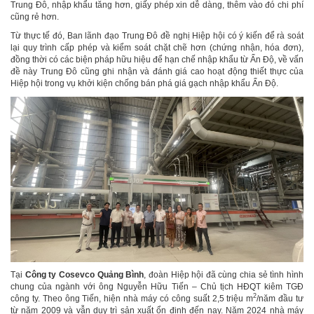
Trung Đô, nhập khẩu tăng hơn, giấy phép xin dễ dàng, thêm vào đó chi phí
cũng rẻ hơn.
Từ thực tế đó, Ban lãnh đạo Trung Đô đề nghị Hiệp hội có ý kiến để rà soát
lại quy trình cấp phép và kiểm soát chặt chẽ hơn (chứng nhận, hóa đơn),
đồng thời có các biện pháp hữu hiệu để hạn chế nhập khẩu từ Ấn Độ, về vấn
đề này Trung Đô cũng ghi nhận và đánh giá cao hoạt động thiết thực của
Hiệp hội trong vụ khởi kiện chống bán phá giá gạch nhập khẩu Ấn Độ.
Tại
Công ty Cosevco Quảng Bình
, đoàn Hiệp hội đã cùng chia sẻ tình hình
chung của ngành với ông Nguyễn Hữu Tiến – Chủ tịch HĐQT kiêm TGĐ
2
công ty. Theo ông Tiến, hiện nhà máy có công suất 2,5 triệu m
/năm đầu tư
từ năm 2009 và vẫn duy trì sản xuất ổn định đến nay. Năm 2024 nhà máy