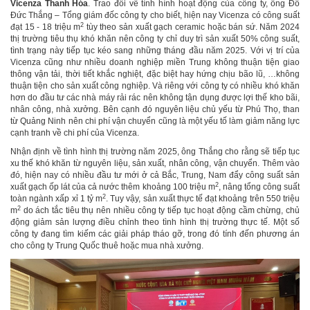
Vicenza Thanh Hóa
. Trao đổi về tình hình hoạt động của công ty, ông Đỗ
Đức Thắng – Tổng giám đốc công ty cho biết, hiện nay Vicenza có công suất
2
đạt 15 - 18 triệu m
tùy theo sản xuất gạch ceramic hoặc bán sứ. Năm 2024
thị trường tiêu thụ khó khăn nên công ty chỉ duy trì sản xuất 50% công suất,
tình trạng này tiếp tục kéo sang những tháng đầu năm 2025. Với vị trí của
Vicenza cũng như nhiều doanh nghiệp miền Trung không thuận tiện giao
thông vận tải, thời tiết khắc nghiệt, đặc biệt hay hứng chịu bão lũ, …không
thuận tiện cho sản xuất công nghiệp. Và riêng với công ty có nhiều khó khăn
hơn do đầu tư các nhà máy rải rác nên không tận dụng được lợi thế kho bãi,
nhân công, nhà xưởng. Bên cạnh đó nguyên liệu chủ yếu từ Phú Thọ, than
từ Quảng Ninh nên chi phí vận chuyển cũng là một yếu tố làm giảm năng lực
cạnh tranh về chi phí của Vicenza.
Nhận định về tình hình thị trường năm 2025, ông Thắng cho rằng sẽ tiếp tục
xu thế khó khăn từ nguyên liệu, sản xuất, nhân công, vận chuyển. Thêm vào
đó, hiện nay có nhiều đầu tư mới ở cả Bắc, Trung, Nam đẩy công suất sản
2
xuất gạch ốp lát của cả nước thêm khoảng 100 triệu m
, nâng tổng công suất
2
toàn ngành xấp xỉ 1 tỷ m
. Tuy vậy, sản xuất thực tế đạt khoảng trên 550 triệu
2
m
do ách tắc tiêu thụ nên nhiều công ty tiếp tục hoạt động cầm chừng, chủ
động giảm sản lượng điều chỉnh theo tình hình thị trường thực tế. Một số
công ty đang tìm kiếm các giải pháp tháo gỡ, trong đó tính đến phương án
cho công ty Trung Quốc thuê hoặc mua nhà xưởng.