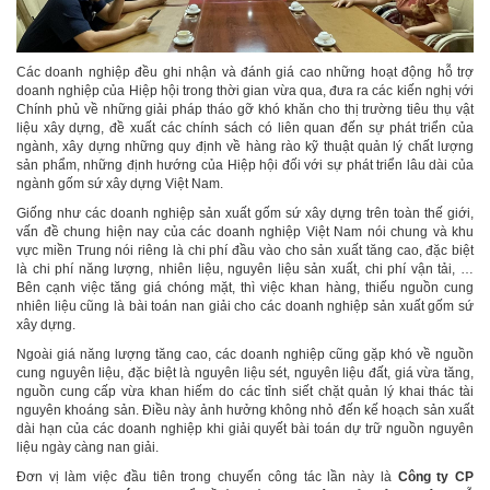
Các doanh nghiệp đều ghi nhận và đánh giá cao những hoạt động hỗ trợ
doanh nghiệp của Hiệp hội trong thời gian vừa qua, đưa ra các kiến nghị với
Chính phủ về những giải pháp tháo gỡ khó khăn cho thị trường tiêu thụ vật
liệu xây dựng, đề xuất các chính sách có liên quan đến sự phát triển của
ngành, xây dựng những quy định về hàng rào kỹ thuật quản lý chất lượng
sản phẩm, những định hướng của Hiệp hội đối với sự phát triển lâu dài của
ngành gốm sứ xây dựng Việt Nam.
Giống như các doanh nghiệp sản xuất gốm sứ xây dựng trên toàn thế giới,
vấn đề chung hiện nay của các doanh nghiệp Việt Nam nói chung và khu
vực miền Trung nói riêng là chi phí đầu vào cho sản xuất tăng cao, đặc biệt
là chi phí năng lượng, nhiên liệu, nguyên liệu sản xuất, chi phí vận tải, …
Bên cạnh việc tăng giá chóng mặt, thì việc khan hàng, thiếu nguồn cung
nhiên liệu cũng là bài toán nan giải cho các doanh nghiệp sản xuất gốm sứ
xây dựng.
Ngoài giá năng lượng tăng cao, các doanh nghiệp cũng gặp khó về nguồn
cung nguyên liệu, đặc biệt là nguyên liệu sét, nguyên liệu đất, giá vừa tăng,
nguồn cung cấp vừa khan hiếm do các tỉnh siết chặt quản lý khai thác tài
nguyên khoáng sản. Điều này ảnh hưởng không nhỏ đến kế hoạch sản xuất
dài hạn của các doanh nghiệp khi giải quyết bài toán dự trữ nguồn nguyên
liệu ngày càng nan giải.
Đơn vị làm việc đầu tiên trong chuyến công tác lần này là
Công ty CP