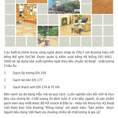
Các thiết bị chính trong công nghệ được nhập từ ITALY với thương hiệu nổi
tiếng thế giới SACMI. Được quản lý kiểm soát bằng hệ thống ISO 9001 :
2000 và áp dụng sản xuất nghiêm ngặt theo tiêu chuẩn kỹ thuật - chất lượng
Châu Âu :
 Gạch ốp tường EN 159
 Gạch lát nền EN 177
 Gạch thạch anh EN 176 & TCVN
Bên cạnh sự đa dạng mẫu mã và quy cách. Luôn nghiên cứu đổi mới là mục
tiêu của chúng tôi. Chất lượng ổn định luôn ở vị trí đầu ngành, là sản phẩm
gạch men duy nhất được Bộ Kế hoạch & Đầu tư - Hiệp hội Khoa học Kỹ thuật
Việt Nam trao Giải thưởng "Rồng Vàng" với danh hiệu "Sản phẩm được
Người tiêu dùng Việt Nam ưa chuộng nhiều về chất lượng & giá cả".