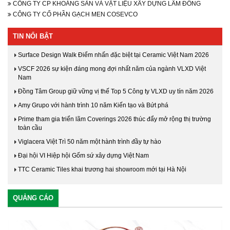
CÔNG TY CP KHOÁNG SẢN VÀ VẬT LIỆU XÂY DỰNG LÂM ĐỒNG
CÔNG TY CỔ PHẦN GẠCH MEN COSEVCO
TIN NỔI BẬT
Surface Design Walk Điểm nhấn đặc biệt tại Ceramic Việt Nam 2026
VSCF 2026 sự kiện đáng mong đợi nhất năm của ngành VLXD Việt
Nam
Đồng Tâm Group giữ vững vị thế Top 5 Công ty VLXD uy tín năm 2026
Amy Grupo với hành trình 10 năm Kiến tạo và Bứt phá
Prime tham gia triển lãm Coverings 2026 thúc đẩy mở rộng thị trường
toàn cầu
Viglacera Việt Trì 50 năm một hành trình đầy tự hào
Đại hội VI Hiệp hội Gốm sứ xây dựng Việt Nam
TTC Ceramic Tiles khai trương hai showroom mới tại Hà Nội
QUẢNG CÁO