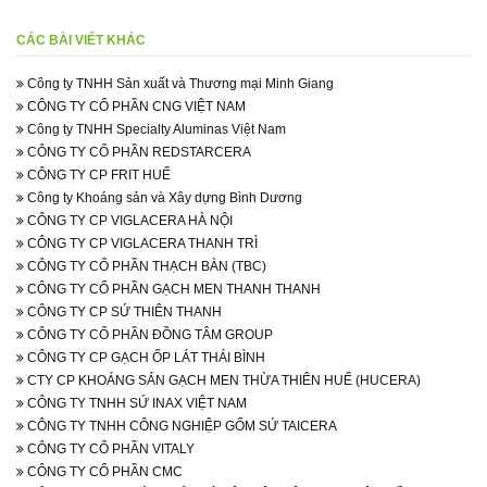
CÁC BÀI VIẾT KHÁC
Công ty TNHH Sản xuất và Thương mại Minh Giang
CÔNG TY CỔ PHẦN CNG VIỆT NAM
Công ty TNHH Specialty Aluminas Việt Nam
CÔNG TY CỔ PHẦN REDSTARCERA
CÔNG TY CP FRIT HUẾ
Công ty Khoáng sản và Xây dựng Bình Dương
CÔNG TY CP VIGLACERA HÀ NỘI
CÔNG TY CP VIGLACERA THANH TRÌ
CÔNG TY CỔ PHẦN THẠCH BÀN (TBC)
CÔNG TY CỔ PHẦN GẠCH MEN THANH THANH
CÔNG TY CP SỨ THIÊN THANH
CÔNG TY CỔ PHẦN ĐỒNG TÂM GROUP
CÔNG TY CP GẠCH ỐP LÁT THÁI BÌNH
CTY CP KHOÁNG SẢN GẠCH MEN THỪA THIÊN HUẾ (HUCERA)
CÔNG TY TNHH SỨ INAX VIỆT NAM
CÔNG TY TNHH CÔNG NGHIỆP GỐM SỨ TAICERA
CÔNG TY CỔ PHẦN VITALY
CÔNG TY CỔ PHẦN CMC