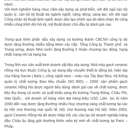
hành…
Với kinh nghiệm hàng chục năm xây dựng và phát triển, với đội ngũ cán bộ
quản lý, cán bộ kỹ thuật đa ngành nghề, năng động, sáng tạo; với đội ngũ
Công nhân kỹ thuật lành nghề được đào tạo chính qui đó đảm nhận thi công
nhiều công trình đòi hỏi kỹ, mỹ thuật được chủ đầu tư đánh giá cao.
Trong quá trình phấn đấu xây dựng và trưởng thành CBCNV công ty đó
được tặng thưởng nhiều bằng khen các cấp: Tổng Công ty, Thành phố và
Trung ương; được Nhà nước tặng thưởng 3 Huân chương lao động: hạng
nhất; hạng nhì và hạng ba.
Trong lĩnh vực sản xuất kinh doanh vật liệu xây dựng:
Nhà máy gạch ceramic
Hồng Hà trực thuộc Công ty, sử dụng dây chuyền thiết bị đồng bộ, hiện đại
của hãng Sacmi ( Italia ), công nghệ men – màu của Tây Ban Nha; hệ thống
quản lý chất lượng theo tiêu chuẩn ISO 9001 – 2000; sản phẩm gạch
ceramic Hồng Hà được người tiêu dùng đánh giá cao về chất lượng, được
tiêu thụ trong cả nước và xuất khẩu sang thị trường Trung Đông, Châu Phi,
Hàn Quốc... với doanh số hàng năm đạt hàng triệu USD. Liên tục từ năm
2000 đến nay được tặng thưởng nhiều Huy chương vàng chất lượng tại các
kỳ Hội chợ thương mại quốc tế, Hội chợ thương mại Hà Nội. Năm 2003,
gạch Ceramic Hồng Hà đó được Hiệp hội các câu lạc bộ doanh nghiệp hàng
đầu Châu âu tặng giải thưởng thiên niên kỷ mới về chất lượng tại Paris –
Pháp.