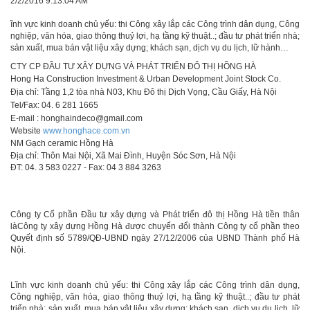
2/2/2016 9:13:04 AM
ĩnh vực kinh doanh chủ yếu: thi Công xây lắp các Công trình dân dụng, Công
nghiệp, văn hóa, giao thông thuỷ lợi, hạ tầng kỹ thuật..; đầu tư phát triển nhà;
sản xuất, mua bán vật liệu xây dựng; khách sạn, dịch vụ du lịch, lữ hành…
CTY CP ĐẦU TƯ XÂY DỰNG VÀ PHÁT TRIỂN ĐÔ THỊ HỒNG HÀ
Hong Ha Construction Investment & Urban Development Joint Stock Co.
Địa chỉ: Tầng 1,2 tòa nhà N03, Khu Đô thị Dịch Vọng, Cầu Giấy, Hà Nội
Tel/Fax: 04. 6 281 1665
E-mail : honghaindeco@gmail.com
Website
www.honghace.com.vn
NM Gạch ceramic Hồng Hà
Địa chỉ: Thôn Mai Nội, Xã Mai Đình, Huyện Sóc Sơn, Hà Nội
ĐT: 04. 3 583 0227 - Fax: 04 3 884 3263
Công ty Cổ phần Đầu tư xây dựng và Phát triển đô thị Hồng Hà tiền thân
làCông ty xây dựng Hồng Hà được chuyển đổi thành Công ty cổ phần theo
Quyết định số 5789/QĐ-UBND ngày 27/12/2006 của UBND Thành phố Hà
Nội.
Lĩnh vực kinh doanh chủ yếu: thi Công xây lắp các Công trình dân dụng,
Công nghiệp, văn hóa, giao thông thuỷ lợi, hạ tầng kỹ thuật..; đầu tư phát
triển nhà; sản xuất, mua bán vật liệu xây dựng; khách sạn, dịch vụ du lịch, lữ