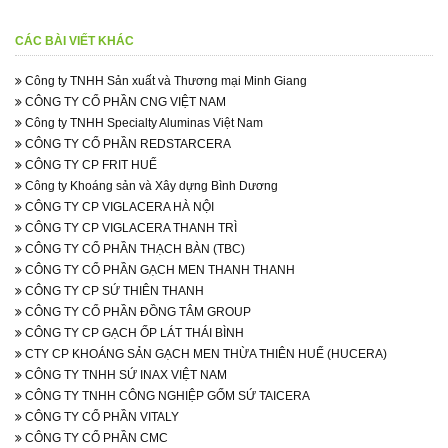
CÁC BÀI VIẾT KHÁC
Công ty TNHH Sản xuất và Thương mại Minh Giang
CÔNG TY CỔ PHẦN CNG VIỆT NAM
Công ty TNHH Specialty Aluminas Việt Nam
CÔNG TY CỔ PHẦN REDSTARCERA
CÔNG TY CP FRIT HUẾ
Công ty Khoáng sản và Xây dựng Bình Dương
CÔNG TY CP VIGLACERA HÀ NỘI
CÔNG TY CP VIGLACERA THANH TRÌ
CÔNG TY CỔ PHẦN THẠCH BÀN (TBC)
CÔNG TY CỔ PHẦN GẠCH MEN THANH THANH
CÔNG TY CP SỨ THIÊN THANH
CÔNG TY CỔ PHẦN ĐỒNG TÂM GROUP
CÔNG TY CP GẠCH ỐP LÁT THÁI BÌNH
CTY CP KHOÁNG SẢN GẠCH MEN THỪA THIÊN HUẾ (HUCERA)
CÔNG TY TNHH SỨ INAX VIỆT NAM
CÔNG TY TNHH CÔNG NGHIỆP GỐM SỨ TAICERA
CÔNG TY CỔ PHẦN VITALY
CÔNG TY CỔ PHẦN CMC