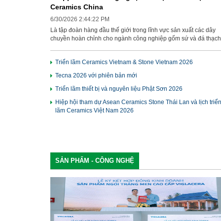
Ceramics China
6/30/2026 2:44:22 PM
Là tập đoàn hàng đầu thế giới trong lĩnh vực sản xuất các dây
chuyền hoàn chỉnh cho ngành công nghiệp gốm sứ và đá thạch
anh, từ năm 1961, Tập đoàn B&T nổi bật trên thị trường quốc tế
khả năng cung cấp các giải pháp công nghệ vượt trội và dịch vụ
Triển lãm Ceramics Vietnam & Stone Vietnam 2026
mới. Nhờ sự hiện diện các chi nhánh rộng khắp, Tập đoàn hoạt
động thành công tại mọi khu vực chiến lược trên toàn thế giới. 
Tecna 2026 với phiên bản mới
biệt Foshan Siti B&T - Gaoming - chi nhánh sản xuất chuyên biệ
cho thị trường châu Á - cho phép công ty đáp ứng nhanh chóng
Triển lãm thiết bị và nguyên liệu Phật Sơn 2026
hiệu quả nhu cầu của khách hàng châu Á.
Hiệp hội tham dự Asean Ceramics Stone Thái Lan và lịch triể
lãm Ceramics Việt Nam 2026
SẢN PHẨM - CÔNG NGHỆ