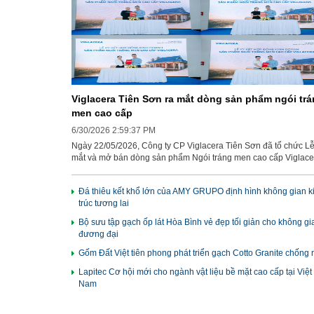
Viglacera Tiên Sơn ra mắt dòng sản phẩm ngói tr
men cao cấp
6/30/2026 2:59:37 PM
Ngày 22/05/2026, Công ty CP Viglacera Tiên Sơn đã tổ chức Lễ
mắt và mở bán dòng sản phẩm Ngói tráng men cao cấp Viglace
với sự tham gia của Ban lãnh đạo Công ty cùng hệ thống các n
phân phối trong khu vực. Phát biểu khai mạc tại sự kiện, Ông L
Đá thiêu kết khổ lớn của AMY GRUPO định hình không gian k
Tiến Dũng - Tổng Giám Đốc Công ty CP Viglacera Tiên Sơn kh
trúc tương lai
định sự ra đời của dòng sản phẩm Ngói tráng men cao cấp khô
chỉ nối tiếp hành trình phát triển của một trong những thương h
Bộ sưu tập gạch ốp lát Hòa Bình vẻ đẹp tối giản cho không gi
vật liệu xây dựng hàng đầu Việt Nam, mà còn là lời cam kết đồ
đương đại
hành vững chắc của Viglacera đối với hệ thống nhà phân phối 
đại lý trong giai đoạn mới.
Gốm Đất Việt tiên phong phát triển gạch Cotto Granite chống
Lapitec Cơ hội mới cho ngành vật liệu bề mặt cao cấp tại Việt
Nam