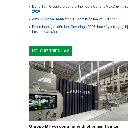
tiếp với kiến trúc sư, nhà thiết kế, chủ đầu tư, nhà thầu và nhà 
Đồng Tâm Group giữ vững vị thế Top 5 Công ty VLXD uy tín 
phối thông qua hệ thống QR Code kết nối thông tin sản phẩm,
2026
doanh nghiệp và gian hàng.
Amy Grupo với hành trình 10 năm Kiến tạo và Bứt phá
Prime tham gia triển lãm Coverings 2026 thúc đẩy mở rộng thị
trường toàn cầu
HỘI CHỢ TRIỂN LÃM
Gruppo BT với công nghệ thiết bị tiên tiến tại