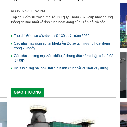
6/30/2026 3:11:52 PM
Tạp chí Gốm sứ xây dựng số 131 quý II năm 2026 cập nhật những
thông tin mới nhất về tình hình hoạt động của Hiệp hội và các
 nhờ
doanh nghiệp hội viên, thông tin về tình hình hoạt động của các
 đổi
doanh nghiệp sản xuất, kinh doanh GSXD, những dự án đầu tư
Tạp chí Gốm sứ xây dựng số 130 quý I năm 2026
mới, mở rộng sản xuất trong lĩnh vực gạch ốp lát, những thông tin
Đặc
về tình hình sản xuất kinh doanh trong ngành gốm sứ xây dựng
Các nhà máy gốm sứ tại Morbi Ấn Độ sẽ tạm ngừng hoạt động
t
trong nước, trong khu vực và trên thế giới. Kính mời quý bạn đọc
trong 25 ngày
 và
đón xem!
Cán cân thương mại đảo chiều, 2 tháng đầu năm nhập siêu 2,98
n
tỷ USD
Bộ Xây dựng bãi bỏ 6 thủ tục hành chính về vật liệu xây dựng
GIAO THƯƠNG