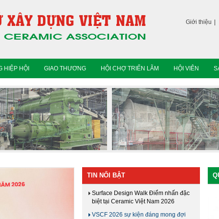
Giới thiệu
 HIỆP HỘI
GIAO THƯƠNG
HỘI CHỢ TRIỂN LÃM
HỘI VIÊN
S
TIN NỔI BẬT
Q
Surface Design Walk Điểm nhấn đặc
biệt tại Ceramic Việt Nam 2026
VSCF 2026 sự kiện đáng mong đợi