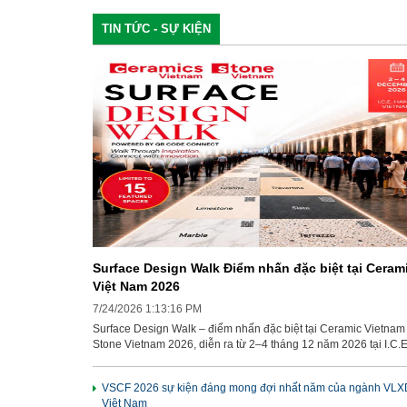
TIN TỨC - SỰ KIỆN
Surface Design Walk Điểm nhấn đặc biệt tại Ceram
Việt Nam 2026
7/24/2026 1:13:16 PM
Surface Design Walk – điểm nhấn đặc biệt tại Ceramic Vietnam
Stone Vietnam 2026, diễn ra từ 2–4 tháng 12 năm 2026 tại I.C.
Nội. Đây là khu trưng bày cao cấp giới thiệu đá tự nhiên, gạch
ceramic, porcelain slabs, gạch ốp lát và các vật liệu bề mặt, đư
VSCF 2026 sự kiện đáng mong đợi nhất năm của ngành VLX
bố trí trên tuyến tham quan tại Khu Gian Hàng sản phẩm hoàn t
Việt Nam
Gạch và Đá của triển lãm. Sản phẩm của bạn sẽ được tiếp cận 