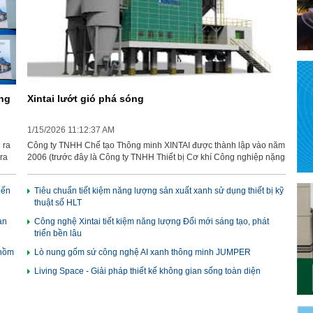
áng
Xintai lướt gió phá sóng
1/15/2026 11:12:37 AM
 ra
Công ty TNHH Chế tạo Thông minh XINTAI được thành lập vào năm
ra
2006 (trước đây là Công ty TNHH Thiết bị Cơ khí Công nghiệp nặng
hà
XINTAI Phật Sơn), tham gia vào ngành thiết bị cơ khí gốm sứ trong
ê
và ngoài nước từ nhiều năm. Kể từ khi XINTAI được thành lập, công
iến
Tiêu chuẩn tiết kiệm năng lượng sản xuất xanh sử dụng thiết bị kỹ
ẳng
ty đã hoạt động tại thị trường Việt Nam hơn 20 năm, mang đến cho
thuật số HLT
ng
ngành công nghiệp gốm sứ Việt Nam nhiều loại thiết bị cơ khí tiên
iệu
tiến, góp phần mạnh mẽ vào sự phát triển của ngành. Ngày nay, với
an
Công nghệ Xintai tiết kiệm năng lượng Đổi mới sáng tạo, phát
ng
khái niệm Công nghiệp gốm sứ 4.0 ngày càng được phổ biến, cùng
triển bền lâu
và
với việc ban hành các quy định môi trường liên tiếp, các doanh
 nồm
nghiệp gốm buộc phải loại bỏ các thiết bị tiêu thụ năng lượng cao,
Lò nung gốm sứ công nghệ AI xanh thông minh JUMPER
chuyển sang quy trình sản xuất xanh và thông minh.
Living Space - Giải pháp thiết kế không gian sống toàn diện