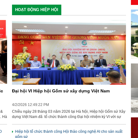
HOẠT ĐỘNG HIỆP HỘI
ic
Đại hội VI Hiệp hội Gốm sứ xây dựng Việt Nam
4/2/2026 12:49:22 PM
 &
Chiều ngày 28 tháng 03 năm 2026 tại Hà Nội, Hiệp hội Gốm sứ Xây
E. Hà
dựng Việt Nam đã tổ chức thành công Đại hội nhiệm kỳ VI với sự
tham dự của trên 100 đại biểu gồm doanh nghiệp hội viên và khách
ợc
mời.
D
Hiệp hội tổ chức thành công Hội thảo công nghệ AI cho sản xuất
hiện
gốm sứ
trực