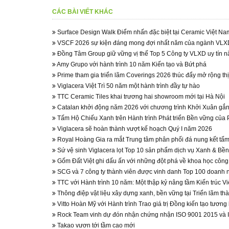
CÁC BÀI VIẾT KHÁC
Surface Design Walk Điểm nhấn đặc biệt tại Ceramic Việt N
VSCF 2026 sự kiện đáng mong đợi nhất năm của ngành VLX
Đồng Tâm Group giữ vững vị thế Top 5 Công ty VLXD uy tín 
Amy Grupo với hành trình 10 năm Kiến tạo và Bứt phá
Prime tham gia triển lãm Coverings 2026 thúc đẩy mở rộng thị
Viglacera Việt Trì 50 năm một hành trình đầy tự hào
TTC Ceramic Tiles khai trương hai showroom mới tại Hà Nội
Catalan khởi động năm 2026 với chương trình Khởi Xuân gắn 
Tấm Hộ Chiếu Xanh trên Hành trình Phát triển Bền vững của 
Viglacera sẽ hoàn thành vượt kế hoạch Quý I năm 2026
Royal Hoàng Gia ra mắt Trung tâm phân phối đá nung kết tấm
Sứ vệ sinh Viglacera lọt Top 10 sản phẩm dịch vụ Xanh & B
Gốm Đất Việt ghi dấu ấn với những đột phá về khoa học côn
SCG và 7 công ty thành viên được vinh danh Top 100 doanh
TTC với Hành trình 10 năm: Một thập kỷ nâng tầm Kiến trúc Vi
Thông điệp vật liệu xây dựng xanh, bền vững tại Triển lãm th
Vitto Hoàn Mỹ với Hành trình Trao giá trị Đồng kiến tạo tương 
Rock Team vinh dự đón nhận chứng nhận ISO 9001 2015 và 
Takao vươn tới tầm cao mới