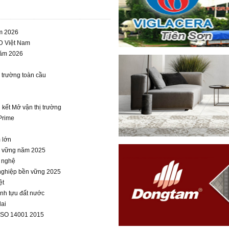
am 2026
D Việt Nam
năm 2026
 trường toàn cầu
kết Mở vận thị trường
Prime
 lớn
ền vững năm 2025
g nghệ
 nghiệp bền vững 2025
ệt
ành tựu đất nước
lai
ISO 14001 2015