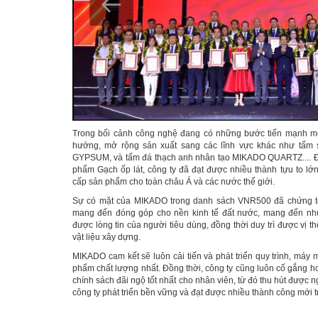
Trong bối cảnh công nghệ đang có những bước tiến mạnh m
hướng, mở rộng sản xuất sang các lĩnh vực khác như tấm
GYPSUM, và tấm đá thạch anh nhân tạo MIKADO QUARTZ.... Đặc 
phẩm Gạch ốp lát, công ty đã đạt được nhiều thành tựu to lớ
cấp sản phẩm cho toàn châu Á và các nước thế giới.
Sự có mặt của MIKADO trong danh sách VNR500 đã chứng tỏ
mang đến đóng góp cho nền kinh tế đất nước, mang đến nhu
được lòng tin của người tiêu dùng, đồng thời duy trì được vị
vật liệu xây dựng.
MIKADO cam kết sẽ luôn cải tiến và phát triển quy trình, má
phẩm chất lượng nhất. Đồng thời, công ty cũng luôn cố gắng h
chính sách đãi ngộ tốt nhất cho nhân viên, từ đó thu hút đượ
công ty phát triển bền vững và đạt được nhiều thành công mới t