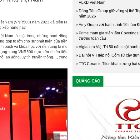
VLXD Việt Nam
Đồng Tâm Group giữ vững vị thế To
năm 2026
Việt Nam (VNR500) năm 2023 đã diễn ra
Amy Grupo với hành trình 10 năm Ki
g xếp hạng này.
Prime tham gia triển lãm Coverings 
ệt Nam là một trong những hoạt động
trường toàn cầu
g góp to lớn cho sự phát triển của nền
h bạch và khoa học với nền tảng là mô
Viglacera Việt Trì 50 năm một hành 
hạng trong VNR500 dựa trên nhiều tiêu
Đại hội VI Hiệp hội Gốm sứ xây dự
mô lao động, uy tín truyền thông…, trong
TTC Ceramic Tiles khai trương hai 
QUẢNG CÁO