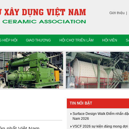
Giới thiệu
 HIỆP HỘI
GIAO THƯƠNG
HỘI CHỢ TRIỂN LÃM
HỘI VIÊN
S
TIN NỔI BẬT
Surface Design Walk Điểm nhấn đặc 
Nam 2026
VSCF 2026 sự kiện đáng mong đợi
ớn nhất Việt Nam