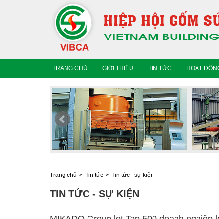
TRANG CHỦ
GIỚI THIỆU
TIN TỨC
HOẠT ĐỘNG
Trang chủ
Tin tức
Tin tức - sự kiện
TIN TỨC - SỰ KIỆN
MIKADO Group lọt Top 500 doanh nghiệp l