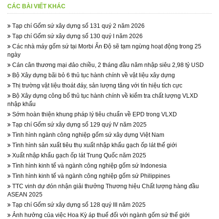
CÁC BÀI VIẾT KHÁC
Tạp chí Gốm sứ xây dựng số 131 quý 2 năm 2026
Tạp chí Gốm sứ xây dựng số 130 quý I năm 2026
Các nhà máy gốm sứ tại Morbi Ấn Độ sẽ tạm ngừng hoạt động trong 25
ngày
Cán cân thương mại đảo chiều, 2 tháng đầu năm nhập siêu 2,98 tỷ USD
Bộ Xây dựng bãi bỏ 6 thủ tục hành chính về vật liệu xây dựng
Thị trường vật liệu thoát đáy, sản lượng tăng với tín hiệu tích cực
Bộ Xây dựng công bố thủ tục hành chính về kiểm tra chất lượng VLXD
nhập khẩu
Sớm hoàn thiện khung pháp lý tiêu chuẩn về EPD trong VLXD
Tạp chí Gốm sứ xây dựng số 129 quý IV năm 2025
Tình hình ngành công nghiệp gốm sứ xây dựng Việt Nam
Tình hình sản xuất tiêu thụ xuất nhập khẩu gạch ốp lát thế giới
Xuất nhập khẩu gạch ốp lát Trung Quốc năm 2025
Tình hình kinh tế và ngành công nghiệp gốm sứ Indonesia
Tình hình kinh tế và ngành công nghiệp gốm sứ Philippines
TTC vinh dự đón nhận giải thưởng Thương hiệu Chất lượng hàng đầu
ASEAN 2025
Tạp chí Gốm sứ xây dựng số 128 quý III năm 2025
Ảnh hưởng của việc Hoa Kỳ áp thuế đối với ngành gốm sứ thế giới