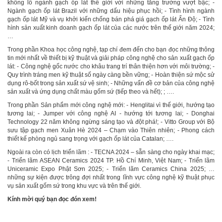
khổng lồ ngành gạch ốp lát thế giới với những tăng trưởng vượt bậc; -
Ngành gạch ốp lát Brazil với những dấu hiệu phục hồi; - Tình hình ngành
gạch ốp lát Mỹ và vụ khởi kiến chống bán phá giá gạch ốp lát Ấn Độ; - Tình
hình sản xuất kinh doanh gạch ốp lát của các nước trên thế giới năm 2024;
…
Trong phần Khoa học công nghệ, tạp chí đem đến cho bạn đọc những thông
tin mới nhất về thiết bị kỹ thuật và giải pháp công nghệ cho sản xuất gạch ốp
lát: - Công nghệ gốc nước cho khâu trang trí thân thiện hơn với môi trường; -
Quy trình tráng men kỹ thuật số ngày càng bền vững; - Hoàn thiện sứ mộc sử
dụng rô-bốt trong sản xuất sứ vệ sinh; - Những vấn đề cơ bản của công nghệ
sản xuất và ứng dụng chất màu gốm sứ (tiếp theo và hết); ; ….
Trong phần Sản phẩm mới công nghệ mới: - Henglitai vì thế giới, hướng tạo
tương lai; - Jumper với công nghệ AI - hướng tới tương lai; - Donghai
Technology 22 năm không ngừng sáng tạo và đột phá!; - Vitto Group với Bộ
sưu tập gạch men Xuân Hè 2024 – Chạm vào Thiên nhiên; - Phong cách
thiết kế phòng ngủ sang trọng với gạch ốp lát của Catalan; ….
Ngoài ra còn có lịch triển lãm : - TECNA 2024 – sẵn sàng cho ngày khai mạc;
- Triển lãm ASEAN Ceramics 2024 TP. Hồ Chí Minh, Việt Nam; - Triển lãm
Uniceramic Expo Phật Sơn 2025; - Triển lãm Ceramics China 2025; …
những sự kiện được trông đợi nhất trong lĩnh vực công nghệ kỹ thuật phục
vụ sản xuất gốm sứ trong khu vực và trên thế giới.
Kính mời quý bạn đọc đón xem!