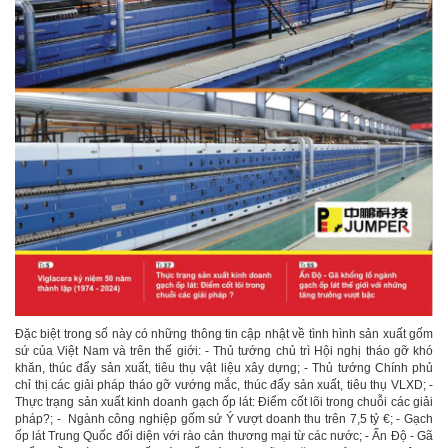
Đặc biệt trong số này có những thông tin cập nhật về tình hình sản xuất gốm
sứ của Việt Nam và trên thế giới: - Thủ tướng chủ trì Hội nghị tháo gỡ khó
khăn, thúc đẩy sản xuất, tiêu thụ vật liệu xây dựng; - Thủ tướng Chính phủ
chỉ thị các giải pháp tháo gỡ vướng mắc, thúc đẩy sản xuất, tiêu thụ VLXD; -
Thực trạng sản xuất kinh doanh gạch ốp lát: Điểm cốt lõi trong chuỗi các giải
pháp?; - Ngành công nghiệp gốm sứ Ý vượt doanh thu trên 7,5 tỷ €; - Gạch
ốp lát Trung Quốc đối diện với rào cản thương mại từ các nước; - Ấn Độ - Gã