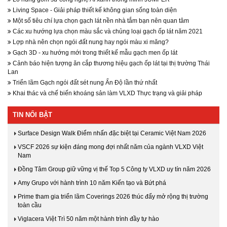
Living Space - Giải pháp thiết kế không gian sống toàn diện
Một số tiêu chí lựa chọn gạch lát nền nhà tắm bạn nên quan tâm
Các xu hướng lựa chọn màu sắc và chủng loại gạch ốp lát năm 2021
Lợp nhà nên chọn ngói đất nung hay ngói màu xi măng?
Gạch 3D - xu hướng mới trong thiết kế mẫu gạch men ốp lát
Cảnh báo hiện tượng ăn cắp thương hiệu gạch ốp lát tại thị trường Thái
Lan
Triển lãm Gạch ngói đất sét nung Ấn Độ lần thứ nhất
Khai thác và chế biến khoáng sản làm VLXD Thực trạng và giải pháp
TIN NỔI BẬT
Surface Design Walk Điểm nhấn đặc biệt tại Ceramic Việt Nam 2026
VSCF 2026 sự kiện đáng mong đợi nhất năm của ngành VLXD Việt
Nam
Đồng Tâm Group giữ vững vị thế Top 5 Công ty VLXD uy tín năm 2026
Amy Grupo với hành trình 10 năm Kiến tạo và Bứt phá
Prime tham gia triển lãm Coverings 2026 thúc đẩy mở rộng thị trường
toàn cầu
Viglacera Việt Trì 50 năm một hành trình đầy tự hào