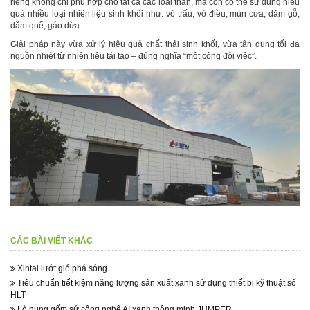
riêng không chỉ phù hợp cho tất cả các loại than, mà còn có thể sử dụng hiệu
quả nhiều loại nhiên liệu sinh khối như: vỏ trấu, vỏ điều, mùn cưa, dăm gỗ,
dăm quế, gáo dừa...
Giải pháp này vừa xử lý hiệu quả chất thải sinh khối, vừa tận dụng tối đa
nguồn nhiệt từ nhiên liệu tái tạo – đúng nghĩa “một công đôi việc”.
CÁC BÀI VIẾT KHÁC
Xintai lướt gió phá sóng
Tiêu chuẩn tiết kiệm năng lượng sản xuất xanh sử dụng thiết bị kỹ thuật số
HLT
Lò nung gốm sứ công nghệ AI xanh thông minh JUMPER