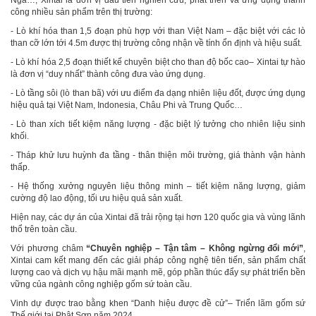
công nhiều sản phẩm trên thị trường:
- Lò khí hóa than 1,5 đoạn phù hợp với than Việt Nam – đặc biệt với các lò
than cỡ lớn tới 4.5m được thị trường công nhận về tính ổn định và hiệu suất.
- Lò khí hóa 2,5 đoạn thiết kế chuyên biệt cho than độ bốc cao– Xintai tự hào
là đơn vị “duy nhất” thành công đưa vào ứng dụng.
- Lò tầng sôi (lò than bã) với ưu điểm đa dạng nhiên liệu đốt, được ứng dụng
hiệu quả tại Việt Nam, Indonesia, Châu Phi và Trung Quốc…
- Lò than xích tiết kiệm năng lượng - đặc biệt lý tưởng cho nhiên liệu sinh
khối.
- Tháp khử lưu huỳnh đa tầng - thân thiện môi trường, giá thành vận hành
thấp.
- Hệ thống xưởng nguyên liệu thông minh – tiết kiệm năng lượng, giảm
cường độ lao động, tối ưu hiệu quả sản xuất.
Hiện nay, các dự án của Xintai đã trải rộng tại hơn 120 quốc gia và vùng lãnh
thổ trên toàn cầu.
Với phương châm
“Chuyên nghiệp – Tận tâm – Không ngừng đổi mới”
,
Xintai cam kết mang đến các giải pháp công nghệ tiên tiến, sản phẩm chất
lượng cao và dịch vụ hậu mãi mạnh mẽ, góp phần thúc đẩy sự phát triển bền
vững của ngành công nghiệp gốm sứ toàn cầu.
Vinh dự được trao bằng khen “Danh hiệu được đề cử”– Triển lãm gốm sứ
Thế giới tại Phật Sơn năm 2024