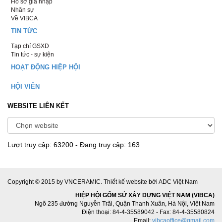
Hồ sơ gia nhập
Nhân sự
Về VIBCA
TIN TỨC
Tạp chí GSXD
Tin tức - sự kiện
HOẠT ĐỘNG HIỆP HỘI
HỘI VIÊN
WEBSITE LIÊN KẾT
Lượt truy cập: 63200 - Đang truy cập: 163
Copyright © 2015 by VNCERAMIC.
Thiết kế website
bởi ADC Việt Nam
HIỆP HỘI GỐM SỨ XÂY DỰNG VIỆT NAM (VIBCA)
Ngõ 235 đường Nguyễn Trãi, Quận Thanh Xuân, Hà Nội, Việt Nam
Điện thoại: 84-4-35589042 - Fax: 84-4-35580824
Email:
vibcaoffice@gmail.com