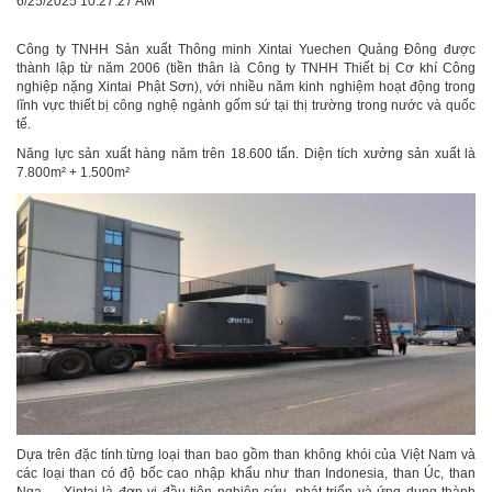
6/25/2025 10:27:27 AM
Công ty TNHH Sản xuất Thông minh Xintai Yuechen Quảng Đông được
thành lập từ năm 2006 (tiền thân là Công ty TNHH Thiết bị Cơ khí Công
nghiệp nặng Xintai Phật Sơn), với nhiều năm kinh nghiệm hoạt động trong
lĩnh vực thiết bị công nghệ ngành gốm sứ tại thị trường trong nước và quốc
tế.
Năng lực sản xuất hàng năm trên 18.600 tấn. Diện tích xưởng sản xuất là
7.800m² + 1.500m²
Dựa trên đặc tính từng loại than bao gồm than không khói của Việt Nam và
các loại than có độ bốc cao nhập khẩu như than Indonesia, than Úc, than
Nga…, Xintai là đơn vị đầu tiên nghiên cứu, phát triển và ứng dụng thành