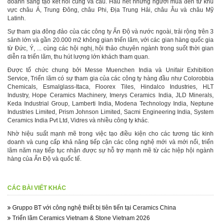
doanh sáng tạo kết nối cung và cầu. Hầu hết những người mua đến từ khu
vực châu Á, Trung Đông, châu Phi, Địa Trung Hải, châu Âu và châu Mỹ
Latinh.
Sự tham gia đông đảo của các công ty Ấn Độ và nước ngoài, trải rộng trên 3
sảnh lớn và gần 20.000 m2 không gian triển lãm, với các gian hàng quốc gia
từ Đức, Ý, ... cùng các hội nghị, hội thảo chuyên ngành trong suốt thời gian
diễn ra triển lãm, thu hút lượng lớn khách tham quan.
Được tổ chức chung bởi Messe Muenchen India và Unifair Exhibition
Service, Triển lãm có sự tham gia của các công ty hàng đầu như Colorobbia
Chemicals, Esmalglass-Itaca, Floorex Tiles, Hindalco Industries, HLT
Industry, Hope Ceramics Machinery, Imerys Ceramics India, JLD Minerals,
Keda Industrial Group, Lamberti India, Modena Technology India, Neptune
Industries Limited, Prism Johnson Limited, Sacmi Engineering India, System
Ceramics India Pvt Ltd, Vidres và nhiều công ty khác.
Nhờ hiệu suất mạnh mẽ trong việc tạo điều kiện cho các tương tác kinh
doanh và cung cấp khả năng tiếp cận các công nghệ mới và mới nổi, triển
lãm năm nay tiếp tục nhận được sự hỗ trợ mạnh mẽ từ các hiệp hội ngành
hàng của Ấn Độ và quốc tế.
CÁC BÀI VIẾT KHÁC
Gruppo BT với công nghệ thiết bị tiên tiến tại Ceramics China
Triển lãm Ceramics Vietnam & Stone Vietnam 2026