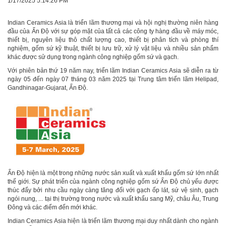
1/17/2025 5:14:26 PM
Indian Ceramics Asia là triển lãm thương mại và hội nghị thường niên hàng
đầu của Ấn Độ với sự góp mặt của tất cả các công ty hàng đầu về máy móc,
thiết bị, nguyên liệu thô chất lượng cao, thiết bị phân tích và phòng thí
nghiệm, gốm sứ kỹ thuật, thiết bị lưu trữ, xử lý vật liệu và nhiều sản phẩm
khác được sử dụng trong ngành công nghiệp gốm sứ và gạch.
Với phiên bản thứ 19 năm nay, triển lãm Indian Ceramics Asia sẽ diễn ra từ
ngày 05 đến ngày 07 tháng 03 năm 2025 tại Trung tâm triển lãm Helipad,
Gandhinagar-Gujarat, Ấn Độ.
Ấn Độ hiện là một trong những nước sản xuất và xuất khẩu gốm sứ lớn nhất
thế giới. Sự phát triển của ngành công nghiệp gốm sứ Ấn Độ chủ yếu được
thúc đẩy bởi nhu cầu ngày càng tăng đối với gạch ốp lát, sứ vệ sinh, gạch
ngói nung, ... tại thị trường trong nước và xuất khẩu sang Mỹ, châu Âu, Trung
Đông và các điểm đến mới khác.
Indian Ceramics Asia hiện là triển lãm thương mại duy nhất dành cho ngành