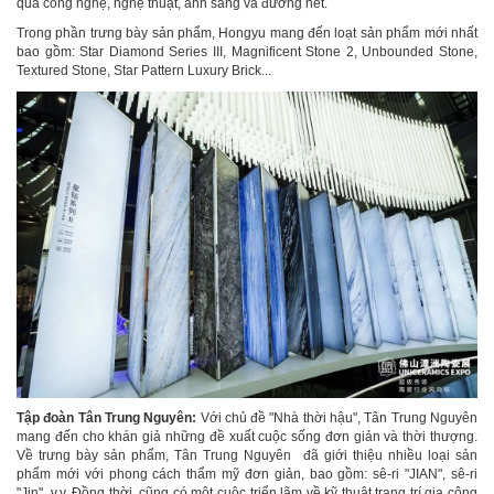
qua công nghệ, nghệ thuật, ánh sáng và đường nét.
Trong phần trưng bày sản phẩm, Hongyu mang đến loạt sản phẩm mới nhất
bao gồm: Star Diamond Series III, Magnificent Stone 2, Unbounded Stone,
Textured Stone, Star Pattern Luxury Brick...
Tập đoàn Tân Trung Nguyên:
Với chủ đề "Nhà thời hậu", Tân Trung Nguyên
mang đến cho khán giả những đề xuất cuộc sống đơn giản và thời thượng.
Về trưng bày sản phẩm, Tân Trung Nguyên đã giới thiệu nhiều loại sản
phẩm mới với phong cách thẩm mỹ đơn giản, bao gồm: sê-ri "JIAN", sê-ri
"Jin", v.v. Đồng thời, cũng có một cuộc triển lãm về kỹ thuật trang trí gia công