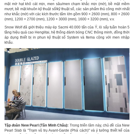
mặt mờ hạt khô cát mịn, men sâu/men chạm khắc mịn (mờ), bề mặt mềm
mượt, bề mặt khuôn kỹ thuật số/kỹ thuật số, các sản phẩm thủ công mới nhất
như khắc (mờ) với các kích thước tấm lớn gồm 900 × 2600 (mm), 800 × 2600
(mm), 1200 × 2700 (mm), 1200 × 3000 (mm), 1600 × 3200 (mm), v.v.
Snow Wolf đã giới thiệu máy ép Sacmi 40.000 tấn của Ý, lò sấy tuần hoàn 5
tầng hiệu quả cao Henglitai, hệ thống đánh bóng CNC thông minh, đồng thời
áp dụng thiết bị in phun kỹ thuật số System và Itema cộng với men nhập
khẩu.
Tập đoàn New Pearl (Tân Minh Châu):
Trong triển lãm này, chủ đề của New
Pearl Slab là "Trạm vũ trụ Avant-Garde (Phá cách)" và ý tưởng thiết kế của