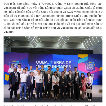
Đặc biệt, vào sáng ngày 17/04/2023, Công ty Kinh doanh Bất động sản
Viglacera đã phối hợp với Tổng Lãnh sự quán Cuba tại Quảng Châu tổ chức
hội thảo xúc tiến đầu tư vào Cuba nói chung và KCN ViMariel nói riêng. Sự
kiện có sự tham gia của hơn 30 doanh nghiệp Trung Quốc trong nhiều lĩnh
vực. Các nhà đầu tư có cơ hội gặp gỡ trực tiếp đại diện Tổng Lãnh sự quán
Cuba và chủ đầu tư để được giải đáp thắc mắc về thủ tục, quá trình đầu tư
cùng các chính sách hỗ trợ từ chính phủ và Viglacera khi đặt chân đến KCN
ViMariel.