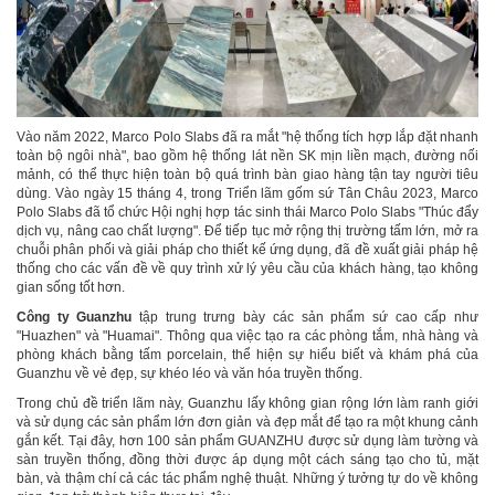
Vào năm 2022, Marco Polo Slabs đã ra mắt "hệ thống tích hợp lắp đặt nhanh
toàn bộ ngôi nhà", bao gồm hệ thống lát nền SK mịn liền mạch, đường nối
mảnh, có thể thực hiện toàn bộ quá trình bàn giao hàng tận tay người tiêu
dùng. Vào ngày 15 tháng 4, trong Triển lãm gốm sứ Tân Châu 2023, Marco
Polo Slabs đã tổ chức Hội nghị hợp tác sinh thái Marco Polo Slabs "Thúc đẩy
dịch vụ, nâng cao chất lượng". Để tiếp tục mở rộng thị trường tấm lớn, mở ra
chuỗi phân phối và giải pháp cho thiết kế ứng dụng, đã đề xuất giải pháp hệ
thống cho các vấn đề về quy trình xử lý yêu cầu của khách hàng, tạo không
gian sống tốt hơn.
Công ty Guanzhu
tập trung trưng bày các sản phẩm sứ cao cấp như
"Huazhen" và "Huamai". Thông qua việc tạo ra các phòng tắm, nhà hàng và
phòng khách bằng tấm porcelain, thể hiện sự hiểu biết và khám phá của
Guanzhu về vẻ đẹp, sự khéo léo và văn hóa truyền thống.
Trong chủ đề triển lãm này, Guanzhu lấy không gian rộng lớn làm ranh giới
và sử dụng các sản phẩm lớn đơn giản và đẹp mắt để tạo ra một khung cảnh
gắn kết. Tại đây, hơn 100 sản phẩm GUANZHU được sử dụng làm tường và
sàn truyền thống, đồng thời được áp dụng một cách sáng tạo cho tủ, mặt
bàn, và thậm chí cả các tác phẩm nghệ thuật. Những ý tưởng tự do về không