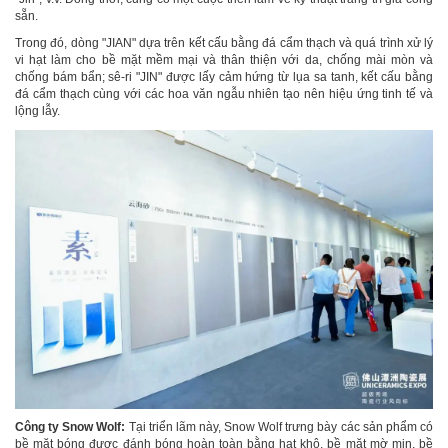
sẵn.
Trong đó, dòng "JIAN" dựa trên kết cấu bằng đá cẩm thạch và quá trình xử lý
vi hạt làm cho bề mặt mềm mại và thân thiện với da, chống mài mòn và
chống bám bẩn; sê-ri "JIN" được lấy cảm hứng từ lụa sa tanh, kết cấu bằng
đá cẩm thạch cùng với các hoa văn ngẫu nhiên tạo nên hiệu ứng tinh tế và
lộng lẫy.
Công ty Snow Wolf:
Tại triển lãm này, Snow Wolf trưng bày các sản phẩm có
bề mặt bóng được đánh bóng hoàn toàn bằng hạt khô, bề mặt mờ mịn, bề