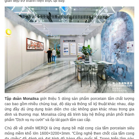
gian đẹp trở thành hiện thực tại đây.
Tập đoàn Monalisa
giới thiệu 5 dòng sản phẩm porcelain tấm chất lượng
cao bao gồm nhiều chủng loại, độ dày và thông số kỹ thuật khác nhau, đáp
ứng đầy đủ ứng dụng toàn diện cho các không gian khác nhau trong gia
đình và thương mại. Monalisa cũng đã trình bày hệ thống phân phối thành
phẩm "Dịch vụ nụ cười" và ốp lát gạch tấm cao cấp.
Chủ đề về phiến MERQI là ứng dụng bề mặt cong của tấm porcelain siêu
mỏng mềm khổ lớn 1600×3200×3mm. "Công nghệ then chốt của tấm cong
đa chiều" đã đánh giá đạt trình độ hàng đầu quốc tế. Trong triển lãm này,