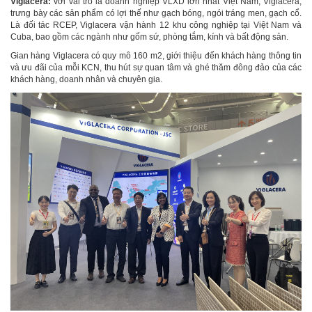
Viglacera:
với vai trò là doanh nghiệp VLXD lớn nhất Việt Nam, Viglacera,
trưng bày các sản phẩm có lợi thế như gạch bóng, ngói tráng men, gạch cổ.
Là đối tác RCEP, Viglacera vận hành 12 khu công nghiệp tại Việt Nam và
Cuba, bao gồm các ngành như gốm sứ, phòng tắm, kính và bất động sản.
Gian hàng Viglacera có quy mô 160 m2, giới thiệu đến khách hàng thông tin
và ưu đãi của mỗi KCN, thu hút sự quan tâm và ghé thăm đông đảo của các
khách hàng, doanh nhân và chuyên gia.