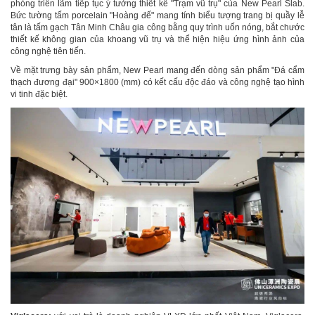
phòng triển lãm tiếp tục ý tưởng thiết kế "Trạm vũ trụ" của New Pearl Slab.
Bức tường tấm porcelain "Hoàng đế" mang tính biểu tượng trang bị quầy lễ
tân là tấm gạch Tân Minh Châu gia công bằng quy trình uốn nóng, bắt chước
thiết kế không gian của khoang vũ trụ và thể hiện hiệu ứng hình ảnh của
công nghệ tiên tiến.
Về mặt trưng bày sản phẩm, New Pearl mang đến dòng sản phẩm "Đá cẩm
thạch đương đại" 900×1800 (mm) có kết cấu độc đáo và công nghệ tạo hình
vi tinh đặc biệt.