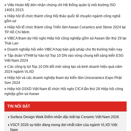
Vitto Hoàn Mỹ đón nhận chứng chỉ Hệ thống quản lý môi trường ISO
14001:2015
Hiệp hội tổ chức thành công Hội thảo quốc tế chuyên ngành công nghệ
gốm sứ
Hiệp hội tổ chức thành công Triển lãm Asean Ceramics and Stone 2024 tại
TP Hồ Chí Minh
VIBCA tham dự Hội nghị Hiệp hội công nghiệp gốm sứ Asean lần thứ 29 tại
Thái Lan
Doanh nghiệp hội viên VIBCA họp bàn giải pháp cho thị trường hiện nay
Tập đoàn VTHM tự hào lọt Top 10 DN vào vòng chung kết sáng kiến ESG
Việt Nam 2024
Các công ty lọt Top 10 DN đổi mới sáng tạo và kinh doanh hiệu quả năm
2024 ngành VLXD
Hiệp hội và các doanh nghiệp tham dự triển lãm Uniceramics Expo Phật
Sơn 2024
Hiệp hội GSXD Việt Nam tổ chức Hội nghị CICA lần thứ 28 Hiệp hội công
nghiệp gốm sứ Asean
TIN NỔI BẬT
Surface Design Walk Điểm nhấn đặc biệt tại Ceramic Việt Nam 2026
VSCF 2026 sự kiện đáng mong đợi nhất năm của ngành VLXD Việt
Nam