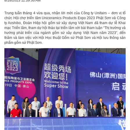
8/18/2023 11:39:36 AM
Trung tuần tháng 4 vừa qua, nhận lời mời của Công ty Unifairs – đơn vị tổ
chức Hội chợ triển lãm Uniceramics Products Expo 2023 Phật Sơn và Công
ty Aoshibo, Đoàn Hiệp hội gốm sứ xây dựng Việt Nam đã tham dự lễ Khai
mạc Triển lãm, tham dự hội thảo tại triển lãm với bài tham luận “Thị trường và
hướng phát triển của ngành gốm sứ xây dựng Việt Nam năm 2023”, đến
thăm và làm việc với Hội Học thuật Gốm sứ Phật Sơn và Hội lưu thông sản
phẩm gốm sứ Phật Sơn.