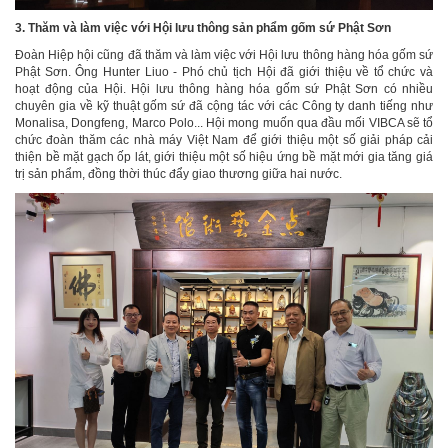
3. Thăm và làm việc với Hội lưu thông sản phẩm gốm sứ Phật Sơn
Đoàn Hiệp hội cũng đã thăm và làm việc với Hội lưu thông hàng hóa gốm sứ
Phật Sơn. Ông Hunter Liuo - Phó chủ tịch Hội đã giới thiệu về tổ chức và
hoạt động của Hội. Hội lưu thông hàng hóa gốm sứ Phật Sơn có nhiều
chuyên gia về kỹ thuật gốm sứ đã cộng tác với các Công ty danh tiếng như
Monalisa, Dongfeng, Marco Polo... Hội mong muốn qua đầu mối VIBCA sẽ tổ
chức đoàn thăm các nhà máy Việt Nam để giới thiệu một số giải pháp cải
thiện bề mặt gạch ốp lát, giới thiệu một số hiệu ứng bề mặt mới gia tăng giá
trị sản phẩm, đồng thời thúc đẩy giao thương giữa hai nước.